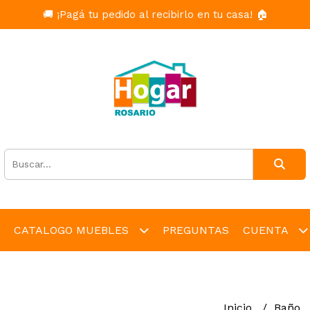
🚚 ¡Pagá tu pedido al recibirlo en tu casa! 🏠
CATALOGO MUEBLES
PREGUNTAS
CUENTA
Inicio
Baño