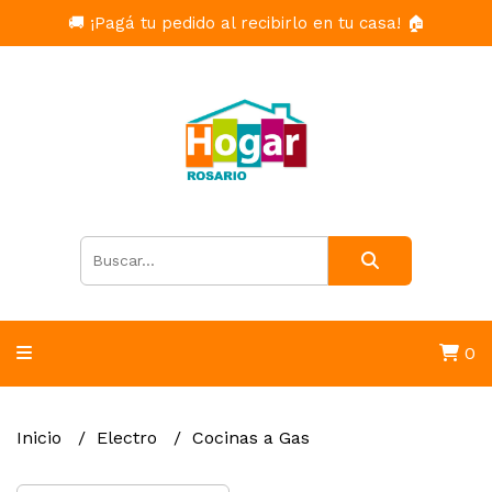
🚚 ¡Pagá tu pedido al recibirlo en tu casa! 🏠
0
Inicio
Electro
Cocinas a Gas