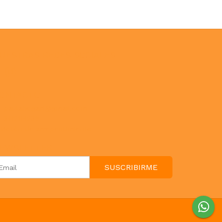
UESTRAS REDES SOCIALES
ONTACTO
paulahogar1@gmail.com
3412114236
Botón de arrepentimiento
EWSLETTER
SUSCRIBIRME