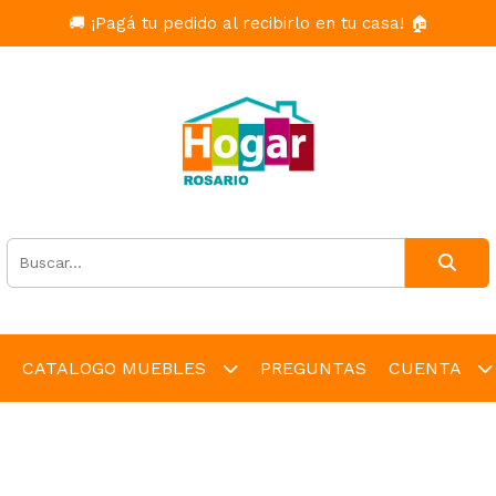
🚚 ¡Pagá tu pedido al recibirlo en tu casa! 🏠
CATALOGO MUEBLES
PREGUNTAS
CUENTA