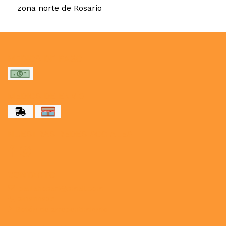
zona norte de Rosario
MEDIOS DE PAGO
MEDIOS DE ENVÍO
NUESTRAS REDES SOCIALES
CONTACTO
paulahogar1@gmail.com
3412114236
Botón de arrepentimiento