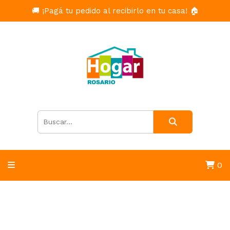
🚚 ¡Pagá tu pedido al recibirlo en tu casa! 🏠
0