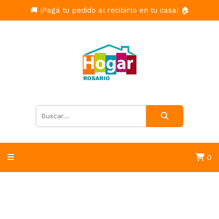
🚚 ¡Pagá tu pedido al recibirlo en tu casa! 🏠
0