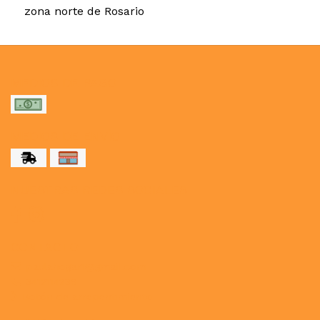
zona norte de Rosario
MEDIOS DE PAGO
MEDIOS DE ENVÍO
NUESTRAS REDES SOCIALES
CONTACTO
paulahogar1@gmail.com
3412114236
Botón de arrepentimiento