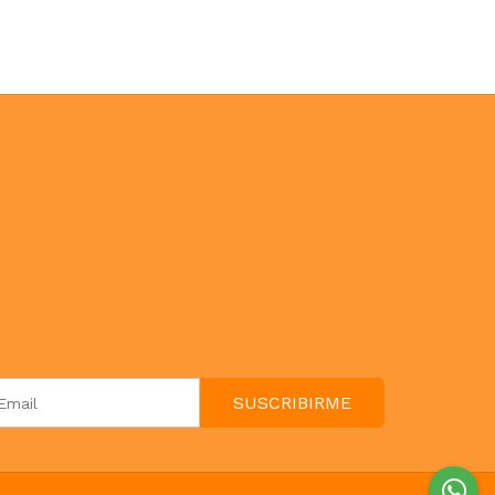
UESTRAS REDES SOCIALES
ONTACTO
paulahogar1@gmail.com
3412114236
Botón de arrepentimiento
EWSLETTER
SUSCRIBIRME