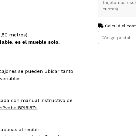
tarjeta nos es
cuotas)
Calculá el cos
0,50 metros)
able, es el mueble solo.
 cajones se pueden ubicar tanto
versibles
lada con manual instructivo de
h?v=hcIBPI6i8Zs
abonas al recibir