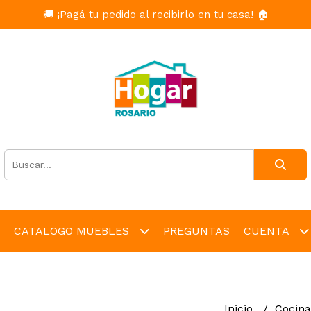
🚚 ¡Pagá tu pedido al recibirlo en tu casa! 🏠
CATALOGO MUEBLES
PREGUNTAS
CUENTA
Inicio
Cocin