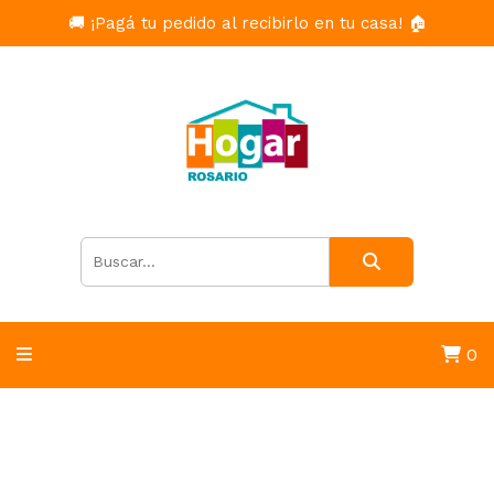
🚚 ¡Pagá tu pedido al recibirlo en tu casa! 🏠
0