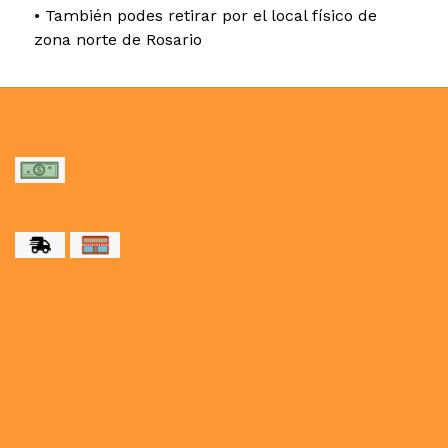
• También podes retirar por el local físico de
zona norte de Rosario
MEDIOS DE PAGO
MEDIOS DE ENVÍO
NUESTRAS REDES SOCIALES
CONTACTO
paulahogar1@gmail.com
3412114236
Botón de arrepentimiento