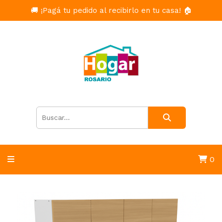
🚚 ¡Pagá tu pedido al recibirlo en tu casa! 🏠
0