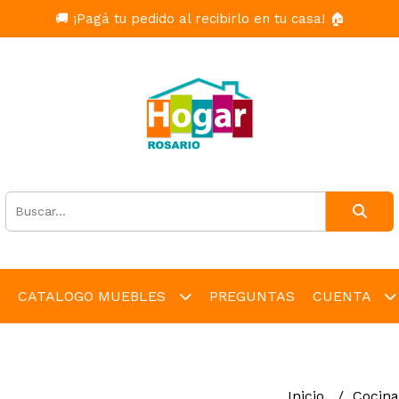
🚚 ¡Pagá tu pedido al recibirlo en tu casa! 🏠
CATALOGO MUEBLES
PREGUNTAS
CUENTA
Inicio
Cocin