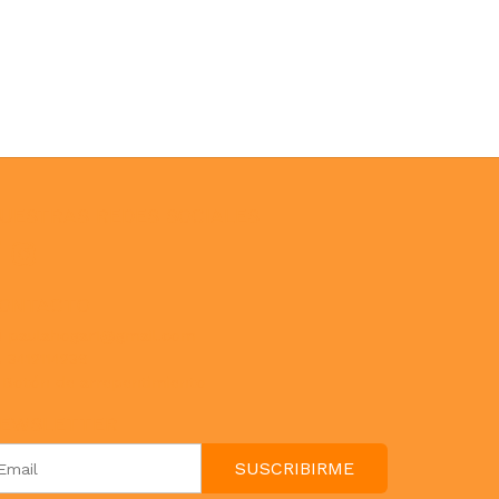
UESTRAS REDES SOCIALES
ONTACTO
paulahogar1@gmail.com
3412114236
Botón de arrepentimiento
EWSLETTER
SUSCRIBIRME