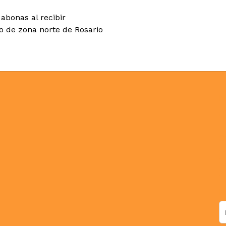
abonas al recibir
co de zona norte de Rosario
N
C
N