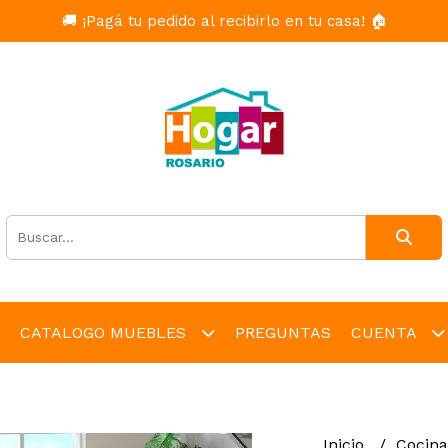
🚚 ¡Pagá tu pedido al recibirlo en tu casa! 🏠
CATALOGO MUEBLES
PREGUNTAS
CUENTA
Inicio
Cocin