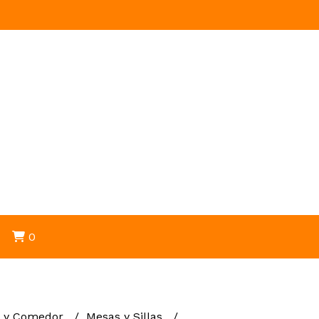
0
a y Comedor
Mesas y Sillas