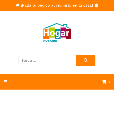
🚚 ¡Pagá tu pedido al recibirlo en tu casa! 🏠
0