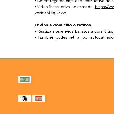
• Se entrega en caja con instructivo de
• Video instructivo de armado:
https://
v=Ns56fKqD5vw
Envíos a domicilio o retiros
• Realizamos envíos baratos a domicilio, 
• También podes retirar por el local físi
MEDIOS DE PAGO
MEDIOS DE ENVÍO