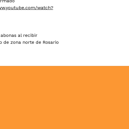
 armado
www.youtube.com/watch?
abonas al recibir
co de zona norte de Rosario
N
C