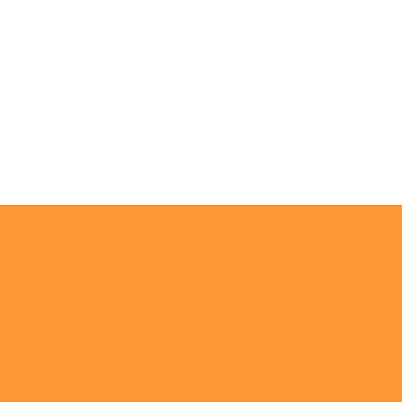
UESTRAS REDES SOCIALES
ONTACTO
paulahogar1@gmail.com
3412114236
Botón de arrepentimiento