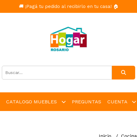
🚚 ¡Pagá tu pedido al recibirlo en tu casa! 🏠
CATALOGO MUEBLES
PREGUNTAS
CUENTA
Inicio
Cocin