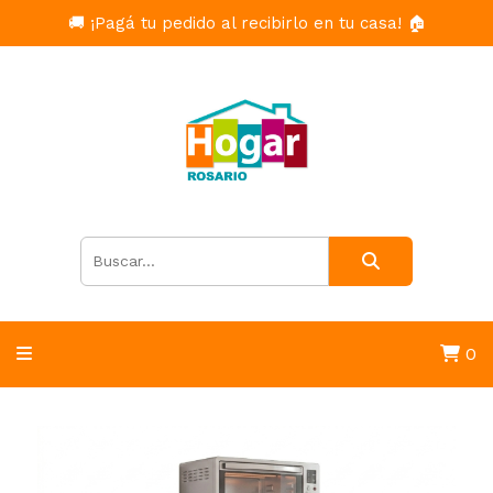
🚚 ¡Pagá tu pedido al recibirlo en tu casa! 🏠
0