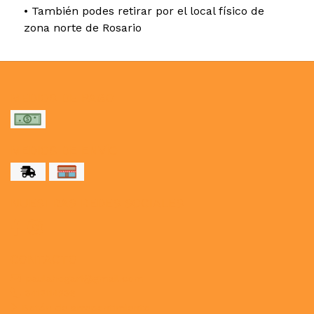
• También podes retirar por el local físico de
zona norte de Rosario
MEDIOS DE PAGO
MEDIOS DE ENVÍO
NUESTRAS REDES SOCIALES
CONTACTO
paulahogar1@gmail.com
3412114236
Botón de arrepentimiento