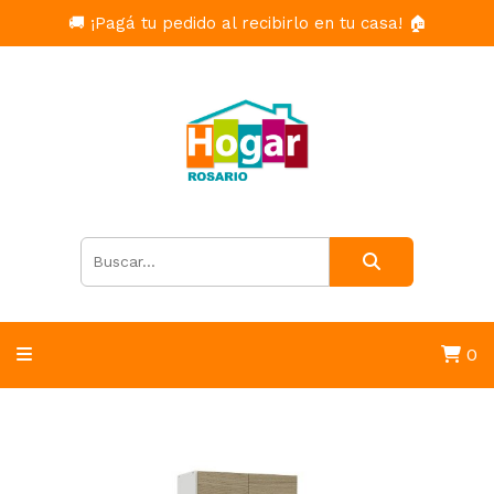
🚚 ¡Pagá tu pedido al recibirlo en tu casa! 🏠
0