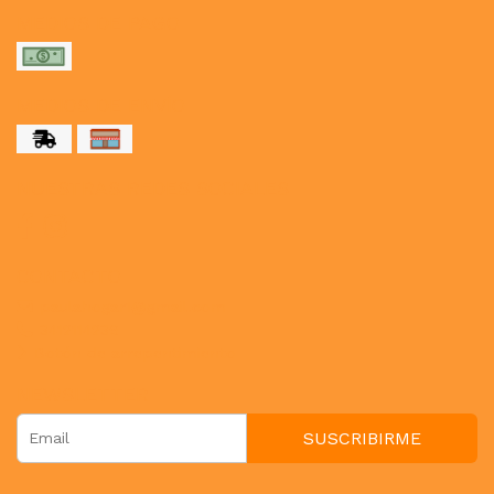
MEDIOS DE PAGO
MEDIOS DE ENVÍO
NUESTRAS REDES SOCIALES
CONTACTO
paulahogar1@gmail.com
3412114236
Botón de arrepentimiento
NEWSLETTER
SUSCRIBIRME