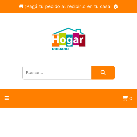
🚚 ¡Pagá tu pedido al recibirlo en tu casa! 🏠
0