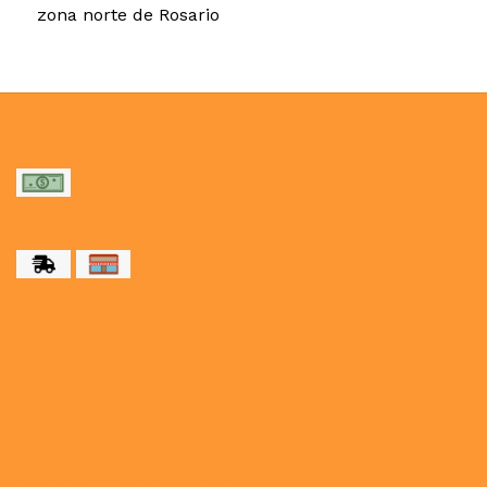
zona norte de Rosario
MEDIOS DE PAGO
MEDIOS DE ENVÍO
NUESTRAS REDES SOCIALES
CONTACTO
paulahogar1@gmail.com
3412114236
Botón de arrepentimiento