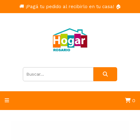
🚚 ¡Pagá tu pedido al recibirlo en tu casa! 🏠
0