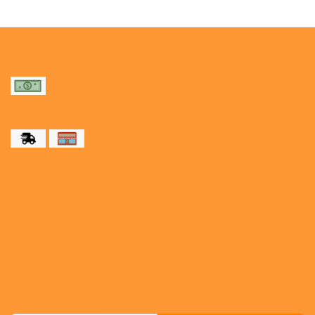
MEDIOS DE PAGO
MEDIOS DE ENVÍO
NUESTRAS REDES SOCIALES
CONTACTO
paulahogar1@gmail.com
3412114236
Botón de arrepentimiento
NEWSLETTER