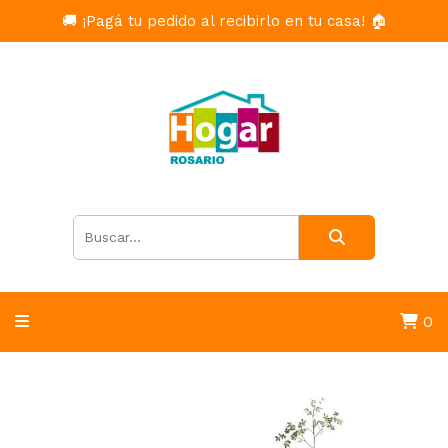
🚚 ¡Pagá tu pedido al recibirlo en tu casa! 🏠
0