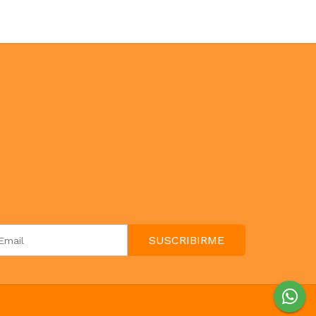
UESTRAS REDES SOCIALES
ONTACTO
paulahogar1@gmail.com
3412114236
Botón de arrepentimiento
EWSLETTER
SUSCRIBIRME