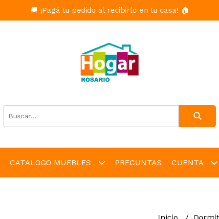
🚚 ¡Pagá tu pedido al recibirlo en tu casa! 🏠
CATALOGO MUEBLES
PREGUNTAS
CUENTA
Inicio
Dormit