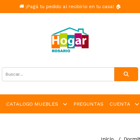
🚚 ¡Pagá tu pedido al recibirlo en tu casa! 🏠
CATALOGO MUEBLES
PREGUNTAS
CUENTA
Inicio
Dormit