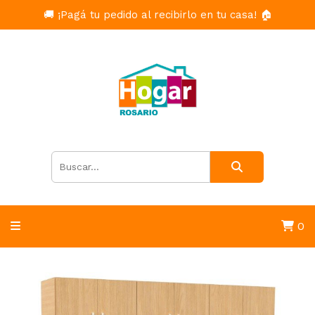
🚚 ¡Pagá tu pedido al recibirlo en tu casa! 🏠
0