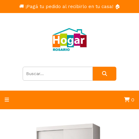
🚚 ¡Pagá tu pedido al recibirlo en tu casa! 🏠
0