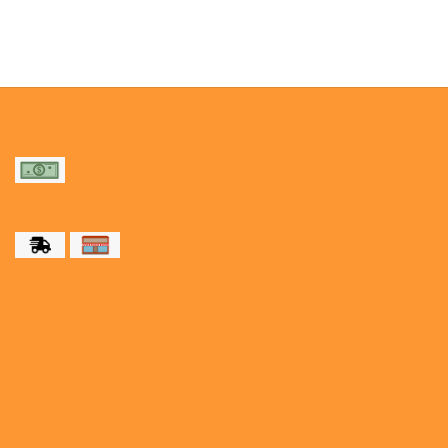
MEDIOS DE PAGO
MEDIOS DE ENVÍO
NUESTRAS REDES SOCIALES
CONTACTO
paulahogar1@gmail.com
3412114236
Botón de arrepentimiento