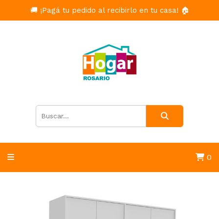
🚚 ¡Pagá tu pedido al recibirlo en tu casa! 🏠
0