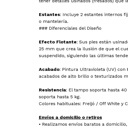
tener detalles usinados (fresados) que l
Estantes
: Incluye 2 estantes internos f
o mantelería.
### Diferenciales del Diseño
Efecto Flotante
: Sus pies están usina
25 mm que crea la ilusión de que el cu
suspendido, siguiendo las últimas tende
Acabado
: Pintura Ultravioleta (UV) con
acabados de alto brillo o texturizados m
Resistencia
: El tampo soporta hasta 40
soporta hasta 5 kg.
Colores habituales: Freijó / Off White y 
Envíos a domicilio o retiros
• Realizamos envíos baratos a domicilio, 