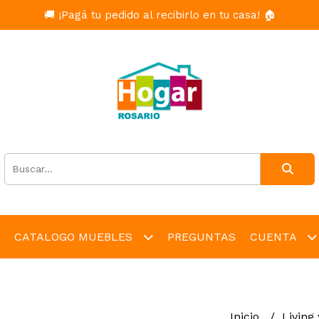
🚚 ¡Pagá tu pedido al recibirlo en tu casa! 🏠
CATALOGO MUEBLES
PREGUNTAS
CUENTA
Inicio
Living