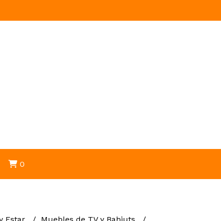
0
 y Estar
Muebles de TV y Bahiuts