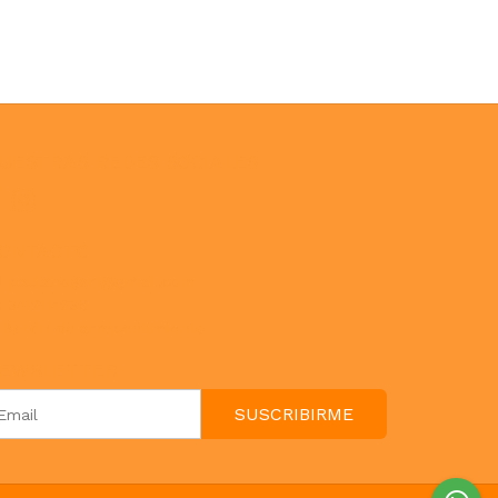
UESTRAS REDES SOCIALES
ONTACTO
paulahogar1@gmail.com
3412114236
Botón de arrepentimiento
EWSLETTER
SUSCRIBIRME