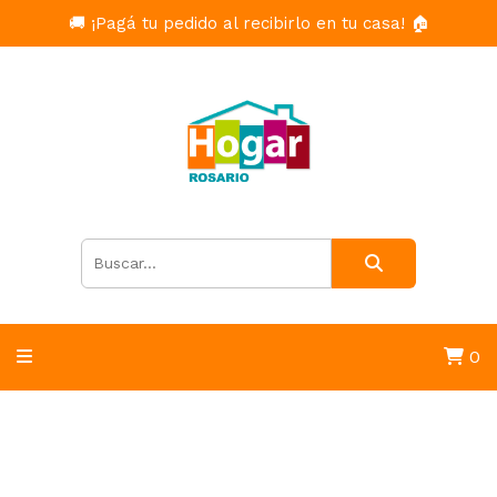
🚚 ¡Pagá tu pedido al recibirlo en tu casa! 🏠
0