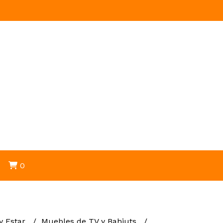
0
 y Estar
Muebles de TV y Bahiuts