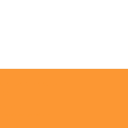
UESTRAS REDES SOCIALES
ONTACTO
paulahogar1@gmail.com
3412114236
Botón de arrepentimiento