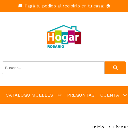
🚚 ¡Pagá tu pedido al recibirlo en tu casa! 🏠
CATALOGO MUEBLES
PREGUNTAS
CUENTA
Inicio
Living