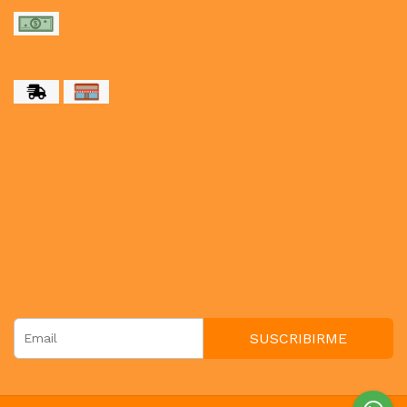
MEDIOS DE ENVÍO
NUESTRAS REDES SOCIALES
CONTACTO
paulahogar1@gmail.com
3412114236
Botón de arrepentimiento
NEWSLETTER
SUSCRIBIRME