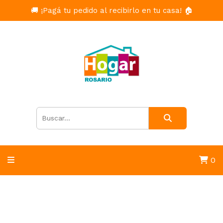
🚚 ¡Pagá tu pedido al recibirlo en tu casa! 🏠
0