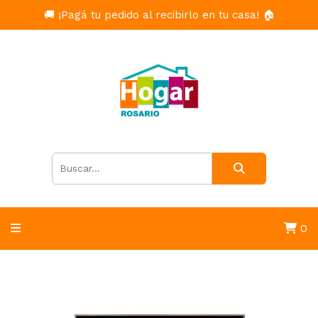
🚚 ¡Pagá tu pedido al recibirlo en tu casa! 🏠
0