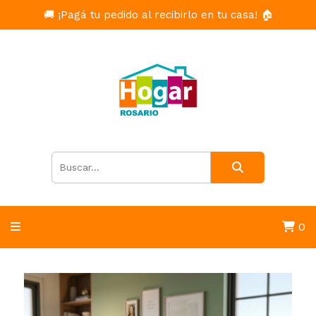
🚚 ¡Pagá tu pedido al recibirlo en tu casa! 🏠
0