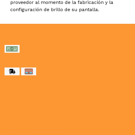
proveedor al momento de la fabricación y la
configuración de brillo de su pantalla.
MEDIOS DE PAGO
MEDIOS DE ENVÍO
NUESTRAS REDES SOCIALES
CONTACTO
paulahogar1@gmail.com
3412114236
Botón de arrepentimiento