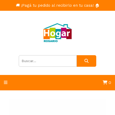
🚚 ¡Pagá tu pedido al recibirlo en tu casa! 🏠
0