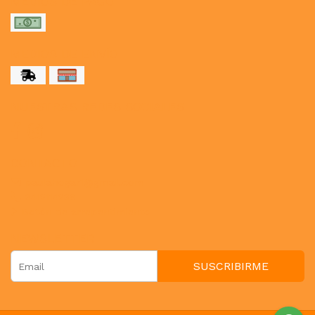
MEDIOS DE PAGO
MEDIOS DE ENVÍO
NUESTRAS REDES SOCIALES
CONTACTO
paulahogar1@gmail.com
3412114236
Botón de arrepentimiento
NEWSLETTER
SUSCRIBIRME