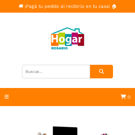
🚚 ¡Pagá tu pedido al recibirlo en tu casa! 🏠
0