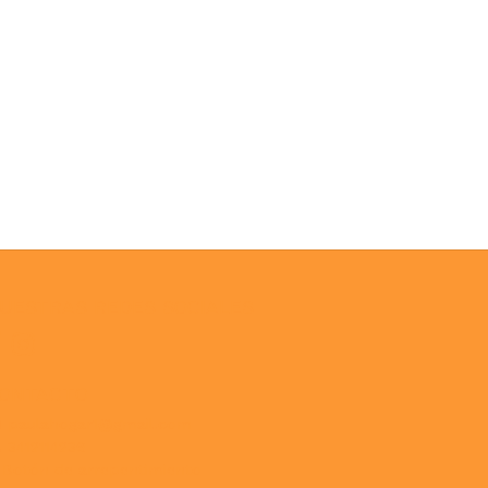
UESTRAS REDES SOCIALES
ONTACTO
paulahogar1@gmail.com
3412114236
Botón de arrepentimiento