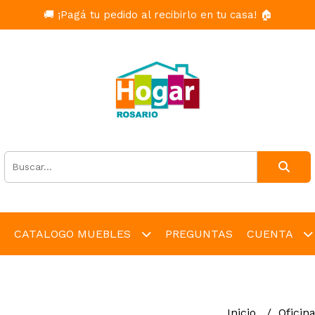
🚚 ¡Pagá tu pedido al recibirlo en tu casa! 🏠
CATALOGO MUEBLES
PREGUNTAS
CUENTA
Inicio
Oficin