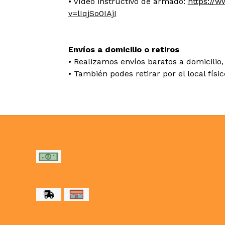
• Vídeo instructivo de armado:
https://
v=lIqjSo0IAjI
Envíos a domicilio o retiros
• Realizamos envíos baratos a domicilio, 
• También podes retirar por el local físi
MEDIOS DE PAGO
MEDIOS DE ENVÍO