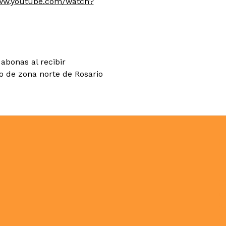
www.youtube.com/watch?
abonas al recibir
co de zona norte de Rosario
N
C